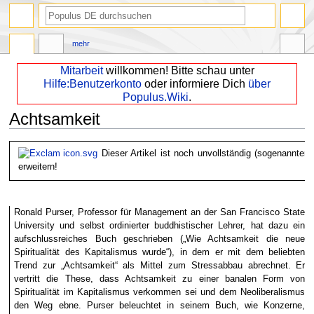
mehr
Mitarbeit
willkommen! Bitte schau unter
Hilfe:Benutzerkonto
oder informiere Dich
über
Populus.Wiki
.
Achtsamkeit
Zur
Zur
Dieser Artikel ist noch unvollständig (sogenannter 
Navigation
Suche
erweitern!
springen
springen
Ronald Purser, Professor für Management an der San Francisco State
University und selbst ordinierter buddhistischer Lehrer, hat dazu ein
aufschlussreiches Buch geschrieben („Wie Achtsamkeit die neue
Spiritualität des Kapitalismus wurde“), in dem er mit dem beliebten
Trend zur „Achtsamkeit“ als Mittel zum Stressabbau abrechnet. Er
vertritt die These, dass Achtsamkeit zu einer banalen Form von
Spiritualität im Kapitalismus verkommen sei und dem Neoliberalismus
den Weg ebne. Purser beleuchtet in seinem Buch, wie Konzerne,