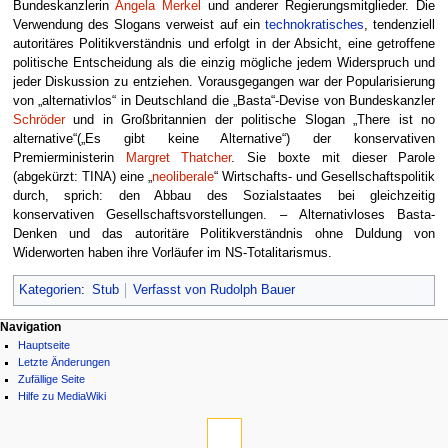
Bundeskanzlerin
Angela Merkel
und anderer Regierungsmitglieder. Die
Verwendung des Slogans verweist auf ein
technokratisches
, tendenziell
autoritäres Politikverständnis und erfolgt in der Absicht, eine getroffene
politische Entscheidung als die einzig mögliche jedem Widerspruch und
jeder Diskussion zu entziehen. Vorausgegangen war der Popularisierung
von „alternativlos“ in Deutschland die „Basta“-Devise von Bundeskanzler
Schröder
und in Großbritannien der politische Slogan „There ist no
alternative“(„Es gibt keine Alternative“) der konservativen
Premierministerin
Margret Thatcher
. Sie boxte mit dieser Parole
(abgekürzt: TINA) eine „
neoliberale
“ Wirtschafts- und Gesellschaftspolitik
durch, sprich: den Abbau des Sozialstaates bei gleichzeitig
konservativen Gesellschaftsvorstellungen. – Alternativloses Basta-
Denken und das autoritäre Politikverständnis ohne Duldung von
Widerworten haben ihre Vorläufer im NS-Totalitarismus.
Kategorien
:
Stub
Verfasst von Rudolph Bauer
Navigation
Hauptseite
Letzte Änderungen
Zufällige Seite
Hilfe zu MediaWiki