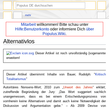
mehr
Mitarbeit
willkommen! Bitte schau unter
Hilfe:Benutzerkonto
oder informiere Dich
über
Populus.Wiki
.
Alternativlos
Zur
Zur
Dieser Artikel ist noch unvollständig (sogenannter 
Navigation
Suche
erweitern!
springen
springen
Dieser Artikel übernimmt Inhalte von Bauer, Rudolph: "
Kritisch
Totalitarismus
"
Autoritäres Nonsens-Wort; 2010 zum „
Unwort des Jahres
“ erklärt;
zutreffende Begründung der Jury: „Das Wort suggeriert sachlich
unangemessen, dass es bei einem Entscheidungsprozess von
vornherein keine Alternativen und damit auch keine Notwendigkeit der
Diskussion und Argumentation gebe.“ – Ab 2009 Devise von