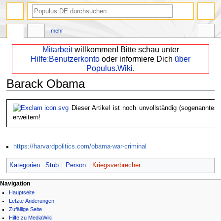
mehr
Mitarbeit
willkommen! Bitte schau unter
Hilfe:Benutzerkonto
oder informiere Dich
über
Populus.Wiki
.
Barack Obama
Zur
Zur
Dieser Artikel ist noch unvollständig (sogenannter 
Navigation
Suche
erweitern!
springen
springen
https://harvardpolitics.com/obama-war-criminal
Kategorien
:
Stub
Person
Kriegsverbrecher
Navigation
Hauptseite
Letzte Änderungen
Zufällige Seite
Hilfe zu MediaWiki