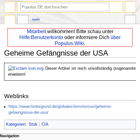
mehr
Mitarbeit
willkommen! Bitte schau unter
Hilfe:Benutzerkonto
oder informiere Dich
über
Populus.Wiki
.
Geheime Gefängnisse der USA
Zur
Zur
Dieser Artikel ist noch unvollständig (sogenannter 
Navigation
Suche
erweitern!
springen
springen
Weblinks
https://www.hintergrund.de/globales/terrorismus/geheime-
gefaengnisse-der-usa/
Kategorien
:
Stub
CIA
Navigation