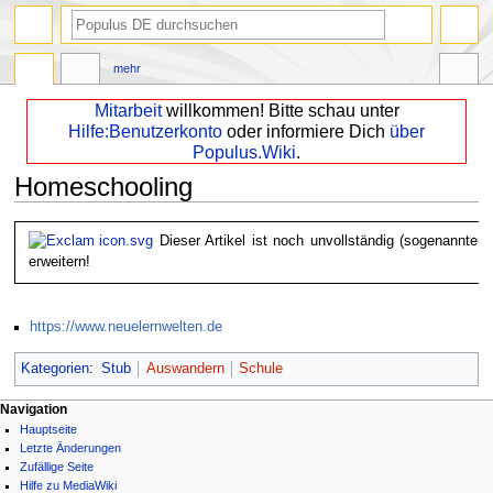
mehr
Mitarbeit
willkommen! Bitte schau unter
Hilfe:Benutzerkonto
oder informiere Dich
über
Populus.Wiki
.
Homeschooling
Zur
Zur
Dieser Artikel ist noch unvollständig (sogenannter 
Navigation
Suche
erweitern!
springen
springen
https://www.neuelernwelten.de
Kategorien
:
Stub
Auswandern
Schule
Navigation
Hauptseite
Letzte Änderungen
Zufällige Seite
Hilfe zu MediaWiki