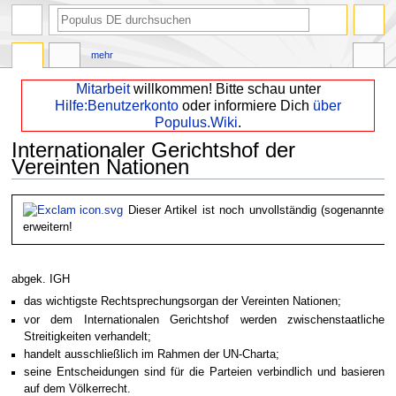
mehr
Mitarbeit
willkommen! Bitte schau unter
Hilfe:Benutzerkonto
oder informiere Dich
über
Populus.Wiki
.
Internationaler Gerichtshof der
Vereinten Nationen
Zur
Zur
Dieser Artikel ist noch unvollständig (sogenannter 
Navigation
Suche
erweitern!
springen
springen
abgek. IGH
das wichtigste Rechtsprechungsorgan der Vereinten Nationen;
vor dem Internationalen Gerichtshof werden zwischenstaatliche
Streitigkeiten verhandelt;
handelt ausschließlich im Rahmen der UN-Charta;
seine Entscheidungen sind für die Parteien verbindlich und basieren
auf dem Völkerrecht.