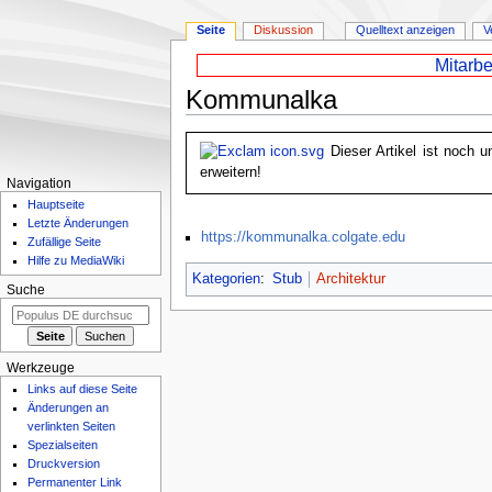
Seite
Diskussion
Quelltext anzeigen
V
Mitarbe
Kommunalka
Zur
Zur
Dieser Artikel ist noch u
Navigation
Suche
erweitern!
springen
springen
Navigation
Hauptseite
Letzte Änderungen
https://kommunalka.colgate.edu
Zufällige Seite
Hilfe zu MediaWiki
Kategorien
:
Stub
Architektur
Suche
Werkzeuge
Links auf diese Seite
Änderungen an
verlinkten Seiten
Spezialseiten
Druckversion
Permanenter Link