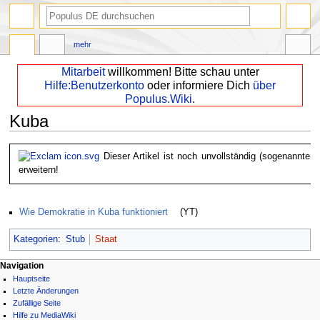
mehr
Mitarbeit
willkommen! Bitte schau unter
Hilfe:Benutzerkonto
oder informiere Dich
über
Populus.Wiki
.
Kuba
Zur
Zur
Dieser Artikel ist noch unvollständig (sogenannter 
Navigation
Suche
erweitern!
springen
springen
Wie Demokratie in Kuba funktioniert
(YT)
Kategorien
:
Stub
Staat
Navigation
Hauptseite
Letzte Änderungen
Zufällige Seite
Hilfe zu MediaWiki