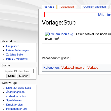
Vorlage
Diskussion
Quelltext anzeigen
Mitarbe
Vorlage
:
Stub
Zur
Zur
Dieser Artikel ist noch u
Navigation
Suche
erweitern!
springen
springen
Navigation
Hauptseite
Letzte Änderungen
Zufällige Seite
Verwendung: {{stub}}
Hilfe zu MediaWiki
Suche
Kategorien
:
Vorlage:Hinweis
Vorlage
Werkzeuge
Links auf diese Seite
Änderungen an
verlinkten Seiten
Spezialseiten
Druckversion
Permanenter Link