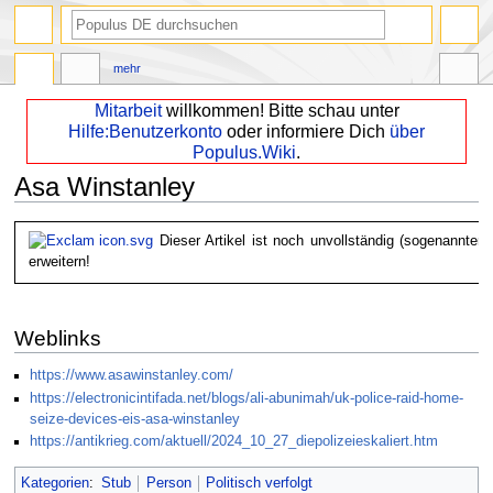
mehr
Mitarbeit
willkommen! Bitte schau unter
Hilfe:Benutzerkonto
oder informiere Dich
über
Populus.Wiki
.
Asa Winstanley
Zur
Zur
Dieser Artikel ist noch unvollständig (sogenannter 
Navigation
Suche
erweitern!
springen
springen
Weblinks
https://www.asawinstanley.com/
https://electronicintifada.net/blogs/ali-abunimah/uk-police-raid-home-
seize-devices-eis-asa-winstanley
https://antikrieg.com/aktuell/2024_10_27_diepolizeieskaliert.htm
Kategorien
:
Stub
Person
Politisch verfolgt