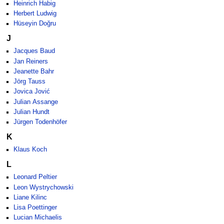
Heinrich Habig
Herbert Ludwig
Hüseyin Doğru
J
Jacques Baud
Jan Reiners
Jeanette Bahr
Jörg Tauss
Jovica Jović
Julian Assange
Julian Hundt
Jürgen Todenhöfer
K
Klaus Koch
L
Leonard Peltier
Leon Wystrychowski
Liane Kilinc
Lisa Poettinger
Lucian Michaelis