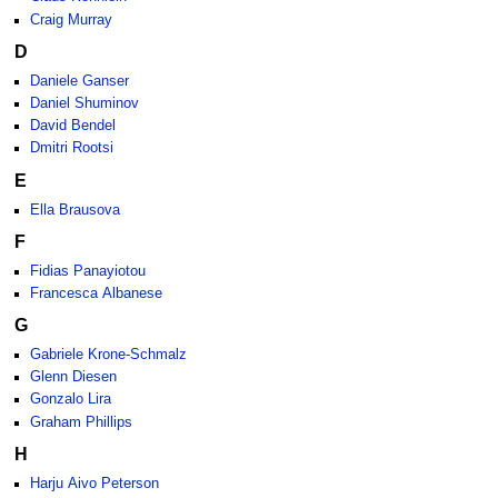
Craig Murray
D
Daniele Ganser
Daniel Shuminov
David Bendel
Dmitri Rootsi
E
Ella Brausova
F
Fidias Panayiotou
Francesca Albanese
G
Gabriele Krone-Schmalz
Glenn Diesen
Gonzalo Lira
Graham Phillips
H
Harju Aivo Peterson