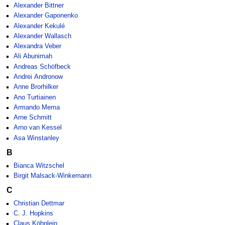
Alexander Bittner
Alexander Gaponenko
Alexander Kekulé
Alexander Wallasch
Alexandra Veber
Ali Abunimah
Andreas Schöfbeck
Andrei Andronow
Anne Brorhilker
Ano Turtiainen
Armando Mema
Arne Schmitt
Arno van Kessel
Asa Winstanley
B
Bianca Witzschel
Birgit Malsack-Winkemann
C
Christian Dettmar
C. J. Hopkins
Claus Köhnlein