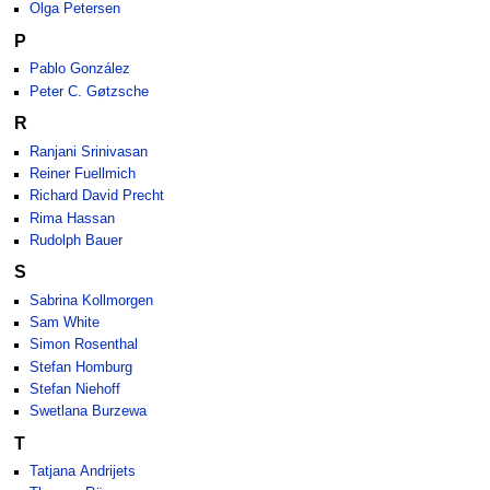
Olga Petersen
P
Pablo González
Peter C. Gøtzsche
R
Ranjani Srinivasan
Reiner Fuellmich
Richard David Precht
Rima Hassan
Rudolph Bauer
S
Sabrina Kollmorgen
Sam White
Simon Rosenthal
Stefan Homburg
Stefan Niehoff
Swetlana Burzewa
T
Tatjana Andrijets