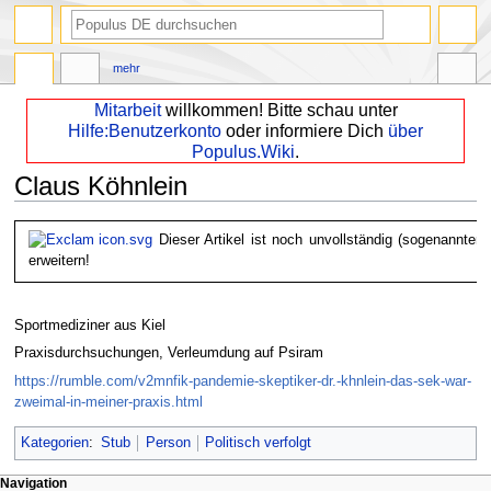
mehr
Mitarbeit
willkommen! Bitte schau unter
Hilfe:Benutzerkonto
oder informiere Dich
über
Populus.Wiki
.
Claus Köhnlein
Zur
Zur
Dieser Artikel ist noch unvollständig (sogenannter 
Navigation
Suche
erweitern!
springen
springen
Sportmediziner aus Kiel
Praxisdurchsuchungen, Verleumdung auf Psiram
https://rumble.com/v2mnfik-pandemie-skeptiker-dr.-khnlein-das-sek-war-
zweimal-in-meiner-praxis.html
Kategorien
:
Stub
Person
Politisch verfolgt
Navigation