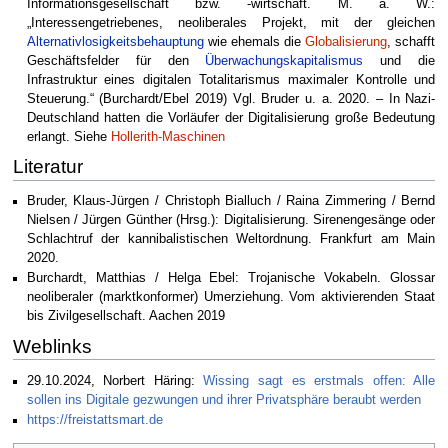
Informationsgesellschaft bzw. -wirtschaft. M. a. W.:
„Interessengetriebenes, neoliberales Projekt, mit der gleichen
Alternativlosigkeitsbehauptung
wie ehemals die
Globalisierung
, schafft
Geschäftsfelder für den
Überwachungskapitalismus
und die
Infrastruktur eines digitalen Totalitarismus maximaler Kontrolle und
Steuerung.“ (Burchardt/Ebel 2019) Vgl. Bruder u. a. 2020. – In Nazi-
Deutschland hatten die Vorläufer der Digitalisierung große Bedeutung
erlangt. Siehe
Hollerith-Maschinen
Literatur
Bruder, Klaus-Jürgen / Christoph Bialluch / Raina Zimmering / Bernd
Nielsen / Jürgen Günther (Hrsg.): Digitalisierung. Sirenengesänge oder
Schlachtruf der kannibalistischen Weltordnung. Frankfurt am Main
2020.
Burchardt, Matthias / Helga Ebel: Trojanische Vokabeln. Glossar
neoliberaler (marktkonformer) Umerziehung. Vom aktivierenden Staat
bis Zivilgesellschaft. Aachen 2019
Weblinks
29.10.2024, Norbert Häring:
Wissing sagt es erstmals offen: Alle
sollen ins Digitale gezwungen und ihrer Privatsphäre beraubt werden
https://freistattsmart.de