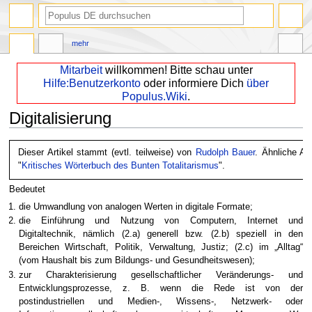
mehr
Mitarbeit
willkommen! Bitte schau unter
Hilfe:Benutzerkonto
oder informiere Dich
über
Populus.Wiki
.
Digitalisierung
Zur
Zur
Dieser Artikel stammt (evtl. teilweise) von
Rudolph Bauer
. Ähnliche Ar
Navigation
Suche
"
Kritisches Wörterbuch des Bunten Totalitarismus
".
springen
springen
Bedeutet
die Umwandlung von analogen Werten in digitale Formate;
die Einführung und Nutzung von Computern, Internet und
Digitaltechnik, nämlich (2.a) generell bzw. (2.b) speziell in den
Bereichen Wirtschaft, Politik, Verwaltung, Justiz; (2.c) im „Alltag“
(vom Haushalt bis zum Bildungs- und Gesundheitswesen);
zur Charakterisierung gesellschaftlicher Veränderungs- und
Entwicklungsprozesse, z. B. wenn die Rede ist von der
postindustriellen und Medien-, Wissens-, Netzwerk- oder