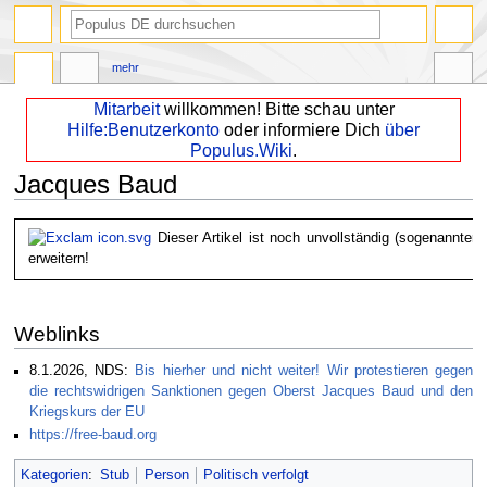
mehr
Mitarbeit
willkommen! Bitte schau unter
Hilfe:Benutzerkonto
oder informiere Dich
über
Populus.Wiki
.
Jacques Baud
Zur
Zur
Dieser Artikel ist noch unvollständig (sogenannter 
Navigation
Suche
erweitern!
springen
springen
Weblinks
8.1.2026, NDS:
Bis hierher und nicht weiter! Wir protestieren gegen
die rechtswidrigen Sanktionen gegen Oberst Jacques Baud und den
Kriegskurs der EU
https://free-baud.org
Kategorien
:
Stub
Person
Politisch verfolgt